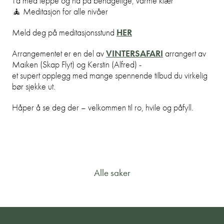
Ta med teppe og ha på behagelige, varme klær
🧘 Meditasjon for alle nivåer
Meld deg på meditasjonsstund
HER
Arrangementet er en del av
VINTERSAFARI
arrangert av
Maiken (Skap Flyt) og Kerstin (Alfred) -
et supert opplegg med mange spennende tilbud du virkelig
bør sjekke ut.
Håper å se deg der – velkommen til ro, hvile og påfyll.
Alle saker