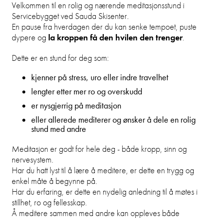
Velkommen til en rolig og nærende meditasjonsstund i
Servicebygget ved Sauda Skisenter.
En pause fra hverdagen der du kan senke tempoet, puste
dypere og
la kroppen få den hvilen den trenger
.
Dette er en stund for deg som:
kjenner på stress, uro eller indre travelhet
lengter etter mer ro og overskudd
er nysgjerrig på meditasjon
eller allerede mediterer og ønsker å dele en rolig
stund med andre
Meditasjon er godt for hele deg - både kropp, sinn og
nervesystem.
Har du hatt lyst til å lære å meditere, er dette en trygg og
enkel måte å begynne på.
Har du erfaring, er dette en nydelig anledning til å møtes i
stillhet, ro og fellesskap.
Å meditere sammen med andre kan oppleves både